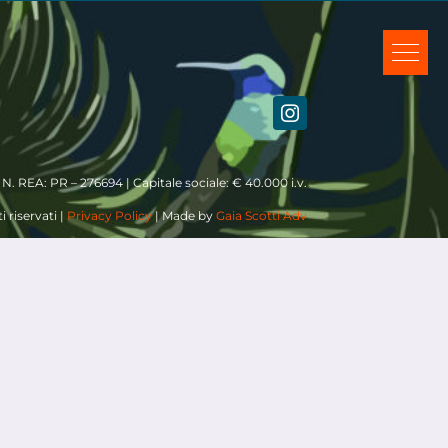
| N. REA: PR – 276694 | Capitale sociale: € 40.000 i.v.
i riservati |
Privacy Policy
| Made by
Gaia Scotti Adv