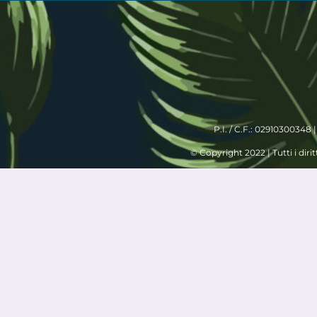
P.I. / C.F.: 02910300348 
© Copyright 2022 | Tutti i diritt