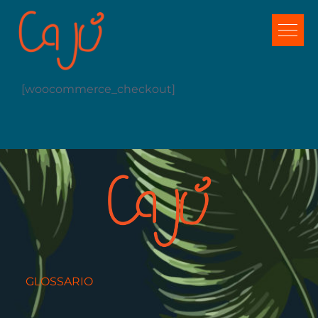
Salta
al
contenuto
[woocommerce_checkout]
GLOSSARIO