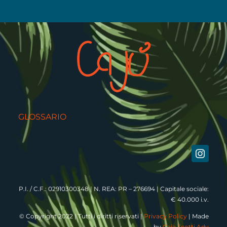
GLOSSARIO
P.I. / C.F.: 02910300348 | N. REA: PR – 276694 | Capitale sociale:
€ 40.000 i.v.
© Copyright 2022 | Tutti i diritti riservati |
Privacy Policy
| Made
by
Gaia Scotti Adv