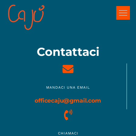
Salta
al
contenuto
Contattaci
MANDACI UNA EMAIL
officecaju@gmail.com
CHIAMACI