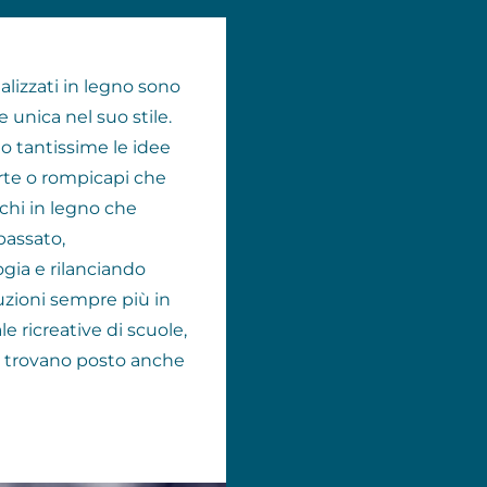
alizzati in legno sono
 unica nel suo stile.
o tantissime le idee
arte o rompicapi che
ochi in legno che
passato,
gia e rilanciando
luzioni sempre più in
le ricreative di scuole,
pi trovano posto anche