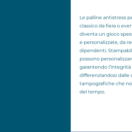
Le palline antistress 
classico da fiera o eve
diventa un gioco spess
e personalizzate, da reg
dipendenti. Stampabili 
possono personalizzar
garantendo l’integrità
differenziandosi dalle
tampografiche che non
del tempo.