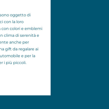
 sono oggetto di
ci con la loro
a con colori e emblemi
n clima di serenità e
mente anche per
na gift da regalare ai
automobile e per la
i più piccoli.