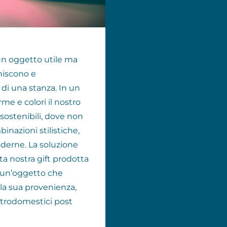
un oggetto utile ma
hiscono e
i una stanza. In un
me e colori il nostro
sostenibili, dove non
nazioni stilistiche,
oderne. La soluzione
a nostra gift prodotta
, un’oggetto che
a sua provenienza,
ettrodomestici post