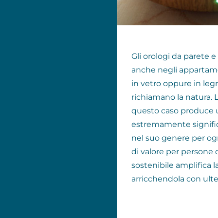
Gli orologi da parete 
anche negli appartamen
in vetro oppure in le
richiamano la natura. 
questo caso produce
estremamente signific
nel suo genere per og
di valore per persone di
sostenibile amplifica
arricchendola con ulter