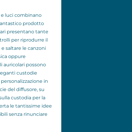
ni e luci combinano
 fantastico prodotto
lari presentano tante
trolli per riprodurre il
e saltare le canzoni
sica oppure
li auricolari possono
eleganti custodie
i personalizzazione in
cie del diffusore, su
sulla custodia per la
ferta le tantissime idee
ibili senza rinunciare