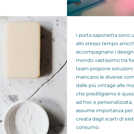
I porta saponetta sono 
allo stesso tempo arricc
accompagnano i design d
mondo vastissimo tra for
team propone soluzioni 
mancano le diverse combi
dalle più vintage alle m
che prediligiamo è quest
ad hoc e personalizzata
assume importanza per l
creata dagli scarti di el
consumo.