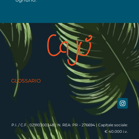
GLOSSARIO
P.I. / C.F.: 02910300348 | N. REA: PR – 276694 | Capitale sociale:
€ 40.000 i.v.