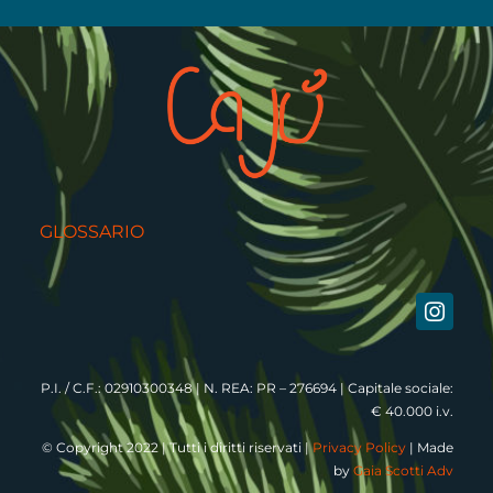
GLOSSARIO
P.I. / C.F.: 02910300348 | N. REA: PR – 276694 | Capitale sociale:
€ 40.000 i.v.
© Copyright 2022 | Tutti i diritti riservati |
Privacy Policy
| Made
by
Gaia Scotti Adv